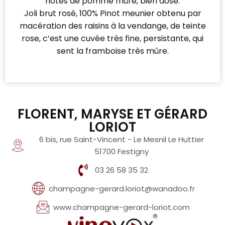
notes de pomme mûre, bien dosé.
Joli brut rosé, 100% Pinot meunier obtenu par
macération des raisins à la vendange, de teinte
rose, c’est une cuvée très fine, persistante, qui
sent la framboise très mûre.
FLORENT, MARYSE ET GÉRARD
LORIOT
6 bis, rue Saint-Vincent - Le Mesnil Le Huttier
51700 Festigny
03 26 58 35 32
champagne-gerard.loriot@wanadoo.fr
www.champagne-gerard-loriot.com