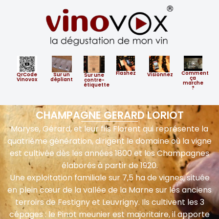
Flashez
Comment
QrCode
Sur un
Visionnez
​Sur ​une
ça
Vinovox
dépliant
contre-
marche
étiquette
?
CHAMPAGNE GERARD LORIOT
Maryse, Gérard, et leur fils Florent qui représente la
quatrième génération, dirigent le domaine où la vigne
est cultivée dès les années 1800 et les Champagnes
élaborés à partir de 1920.
Une exploitation familiale sur 7,5 ha de vignes, située
en plein cœur de la vallée de la Marne sur les anciens
terroirs de Festigny et Leuvrigny. Ils cultivent les 3
cépages : le Pinot meunier est majoritaire, il apporte