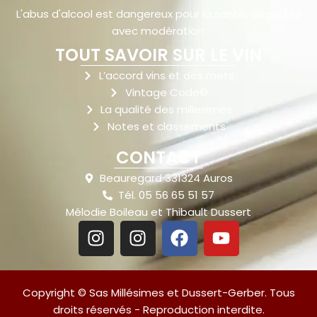
L'abus d'alcool est dangereux pour la santé, dégustez
avec modération.
TOUT SAVOIR SUR LE VIN
L’accord vins et des mets
Vintage Code©
La qualité des millesimes
Notes et classements
CONTACT
Beauregard 331324 Auros
Tél. 05 56 65 51 57
Mélodie Boileau et Thibault Dussert
Copyright © Sas Millésimes et Dussert-Gerber. Tous
droits réservés - Reproduction interdite.