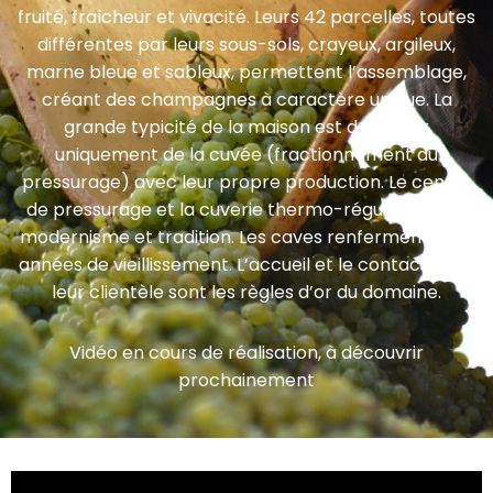
fruité, fraîcheur et vivacité. Leurs 42 parcelles, toutes
différentes par leurs sous-sols, crayeux, argileux,
marne bleue et sableux, permettent l’assemblage,
créant des champagnes à caractère unique. La
grande typicité de la maison est de vinifier
uniquement de la cuvée (fractionnement au
pressurage) avec leur propre production. Le centre
de pressurage et la cuverie thermo-régulée allient
modernisme et tradition. Les caves renferment 3 à 5
années de vieillissement. L’accueil et le contact avec
leur clientèle sont les règles d’or du domaine.
Vidéo en cours de réalisation, à découvrir
prochainement