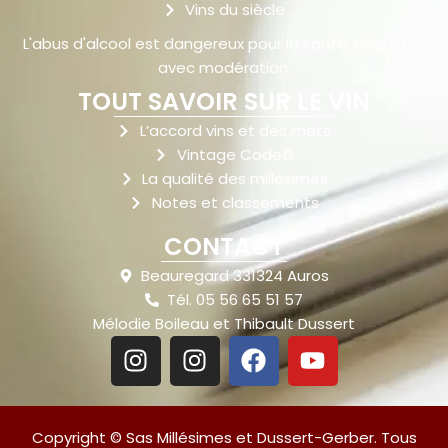
Vins du siècle
L'abus d'alcool est dangereux pour la santé, dégustez
avec modération.
TOUT SAVOIR SUR LE VIN
L’accord vins et des mets
Vintage Code©
La qualité des millesimes
Notes et classements
CONTACT
Beauregard 331324 Auros
Tél. 05 56 65 51 57
Mélodie Boileau et Thibault Dussert
Copyright © Sas Millésimes et Dussert-Gerber. Tous