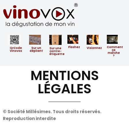
Flashez
Comment
QrCode
Sur un
Visionnez
​Sur ​une
ça
Vinovox
dépliant
contre-
marche
étiquette
?
MENTIONS
LÉGALES
© Société Millésimes. Tous droits réservés.
Reproduction interdite