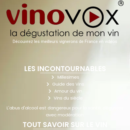
Découvrez les meilleurs vignerons de France en vidéos
LES INCONTOURNABLES
Millesimes
Guide des Vins
Amour du vin
Vins du siècle
L'abus d'alcool est dangereux pour la santé, dégustez
avec modération.
TOUT SAVOIR SUR LE VIN