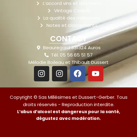
L’accord vins et des mets
Vintage Code©
La qualité des millesimes
Notes et classements
CONTACT
Beauregard 331324 Auros
Tél. 05 56 65 51 57
Mélodie Boileau et Thibault Dussert
Copyright © Sas Millésimes et Dussert-Gerber. Tous
droits réservés - Reproduction interdite.
L’abus d’alcool est dangereux pour la santé,
dégustez avec modération.