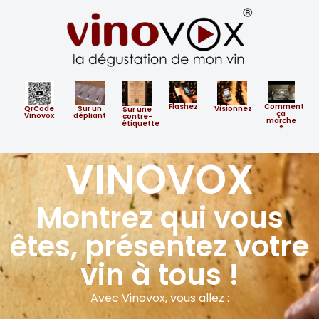
Flashez
Comment
QrCode
Sur un
Visionnez
​Sur ​une
ça
Vinovox
dépliant
contre-
marche
étiquette
?
VINOVOX
Montrez qui vous
êtes, présentez votre
vin à tous !
Avec Vinovox, vous allez :