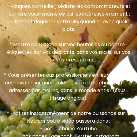
* Éduquer, conseiller, séduire les consommateurs et
leur dire vous-même ce qui les intéresse vraiment :
comment déguster votre vin, quand et avec quels
plats.
* Mettre ce QrCode sur vos bouteilles ou contre-
étiquettes, sur vos dépliants, dans vos mails, sur vos
tarifs, vos présentoirs…
* Vous présenter aux professionnels en leur montrant
cette vidéo sur une tablette, votre téléphone, ou leur
adresser par mailing, dans le monde entier (sous-
titrage anglais).
* Profiter instantanément de notre puissance sur le
Net, car votre vidéo passera dans :
– notre chaîne YouTube
– nos pages Facebook, Twitter, Instagram