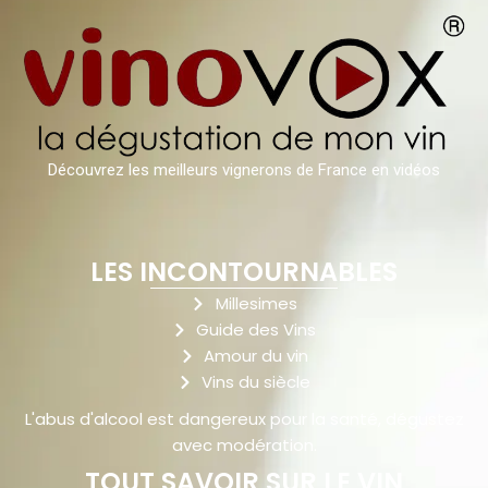
Découvrez les meilleurs vignerons de France en vidéos
LES INCONTOURNABLES
Millesimes
Guide des Vins
Amour du vin
Vins du siècle
L'abus d'alcool est dangereux pour la santé, dégustez
avec modération.
TOUT SAVOIR SUR LE VIN