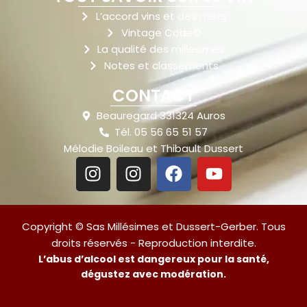
L’accord vins et des mets
Vintage Code©
La qualité des millesimes
Notes et classements
CONTACT
Beauregard 331324 Auros
Tél. 05 56 65 51 57
Mélodie Boileau et Thibault Dussert
Copyright © Sas Millésimes et Dussert-Gerber. Tous
droits réservés - Reproduction interdite.
L’abus d’alcool est dangereux pour la santé,
dégustez avec modération.