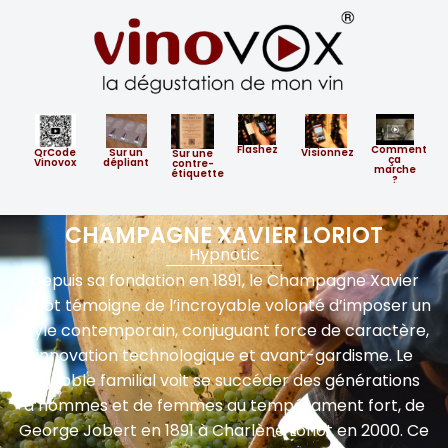
Flashez
Comment
QrCode
Sur un
Visionnez
​Sur ​une
ça
Vinovox
dépliant
contre-
marche
étiquette
?
CHAMPAGNE XAVIER LORIOT
Hypnotic
Depuis sa fondation en 1891, le Champagne Xavier
Loriot témoigne de l’incroyable volonté d’imposer un
style contemporain, conjuguant force de caractère,
innovation technologique et avant-gardisme. Le
vignoble familial voit se succéder des générations
d’hommes et de femmes au tempérament fort, de
George Jobert en 1891 à Charlène Loriot en 2000. Ce