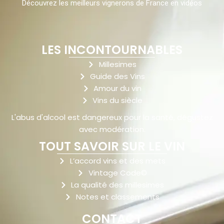
Découvrez les meilleurs vignerons de France en vidéos
LES INCONTOURNABLES
Millesimes
Guide des Vins
Amour du vin
Vins du siècle
L'abus d'alcool est dangereux pour la santé, dégustez
avec modération.
TOUT SAVOIR SUR LE VIN
L’accord vins et des mets
Vintage Code©
La qualité des millesimes
Notes et classements
CONTACT