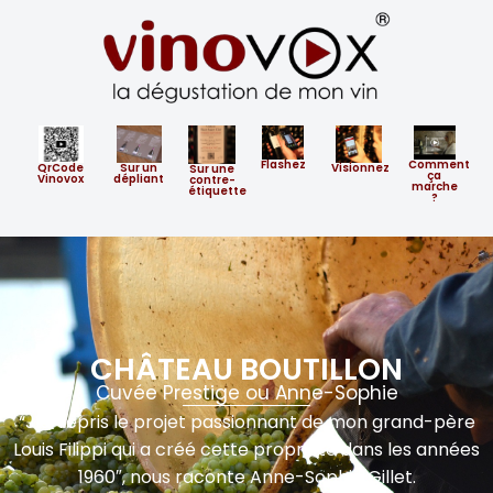
Flashez
Comment
QrCode
Sur un
Visionnez
​Sur ​une
ça
Vinovox
dépliant
contre-
marche
étiquette
?
CHÂTEAU BOUTILLON
Cuvée Prestige ou Anne-Sophie
“J’ai repris le projet passionnant de mon grand-père
Louis Filippi qui a créé cette propriété dans les années
1960″, nous raconte Anne-Sophie Gillet.