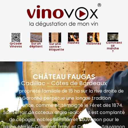
Flashez
Comment
QrCode
Sur un
Visionnez
​Sur ​une
ça
Vinovox
dépliant
contre-
marche
étiquette
?
CHÂTEAU FAUGAS
Cadillac - Côtes de Bordeaux
Cette propriété familiale de 15 ha sur la rive droite de
la Garonne perpétue une longue tradition
d’excellence, comme en témoigne le Féret dès 1874.
Son terroir de coteaux argilo-calcaires est complanté
de cépages nobles Sémillon et Sauvignon pour le
blanc, Merlot, Cabernet franc et Cabernet-Sauvignon