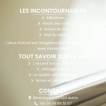
LES INCONTOURNABLES
Millesimes
Guide des Vins
Amour du vin
Vins du siècle
L'abus d'alcool est dangereux pour la santé, dégustez
avec modération.
TOUT SAVOIR SUR LE VIN
L’accord vins et des mets
Vintage Code©
La qualité des millesimes
Notes et classements
CONTACT
Beauregard 331324 Auros
Tél. 05 56 65 51 57