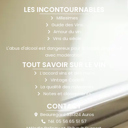
LES INCONTOURNABLES
Millesimes
Guide des Vins
Amour du vin
Vins du siècle
L'abus d'alcool est dangereux pour la santé, dégustez
avec modération.
TOUT SAVOIR SUR LE VIN
L’accord vins et des mets
Vintage Code©
La qualité des millesimes
Notes et classements
CONTACT
Beauregard 331324 Auros
Tél. 05 56 65 51 57