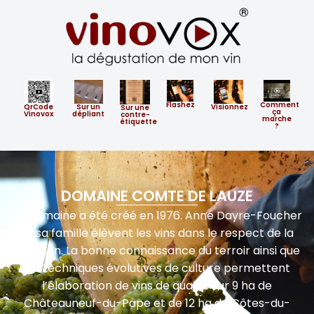
Flashez
Comment
QrCode
Sur un
Visionnez
​Sur ​une
ça
Vinovox
dépliant
contre-
marche
étiquette
?
DOMAINE COMTE DE LAUZE
Le Domaine a été créé en 1976. Anne Dayre-Foucher
et sa famille élèvent les vins dans le respect de la
tradition. La bonne connaissance du terroir ainsi que
les techniques évolutives de culture permettent
l’élaboration de vins de qualité sur 9 ha de
Châteauneuf-du-Pape et de 12 ha de Côtes-du-