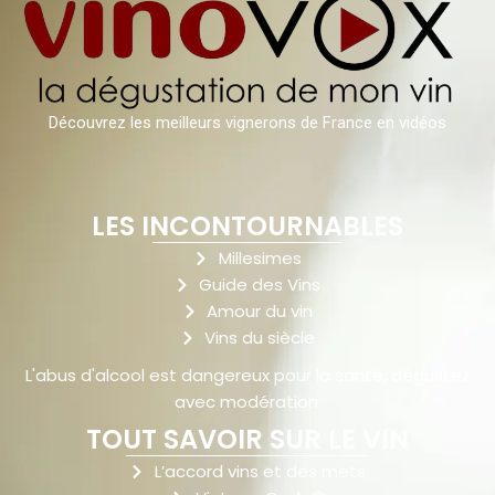
Découvrez les meilleurs vignerons de France en vidéos
LES INCONTOURNABLES
Millesimes
Guide des Vins
Amour du vin
Vins du siècle
L'abus d'alcool est dangereux pour la santé, dégustez
avec modération.
TOUT SAVOIR SUR LE VIN
L’accord vins et des mets