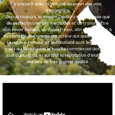
s’unissent avec la volonté de créer des vins
d’exception.
Depuis toujours, la maison Devavry n’a de cesse que
de perfectionner ses méthodes et de transmettre
son savoir familial, véritable trésor, afin de proposer à
sa clientèle des vins de caractère aux qualités infinies.
La rigueur, l’amour, et la créativité sont les maîtres
mots qui lui assurent le succès commercial dont elle
jouit aujourd’hui, et surtout la réputation d’élaborer
des vins de très grande qualité.