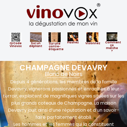
Flashez
Comment
QrCode
Sur un
Visionnez
​Sur ​une
ça
Vinovox
dépliant
contre-
marche
étiquette
?
CHAMPAGNE DEVAVRY
Blanc de Noirs
Depuis 4 générations, les membres de la famille
Devavry, vignerons passionnés et enracinés à leur
terroir, exploitent de magnifiques vignes situées sur les
plus grands coteaux de Champagne. La maison
Devavry jouit ainsi d’une réputation et d’un savoir-
faire parfaitement établi.
Les hommes et les femmes qui la constituent