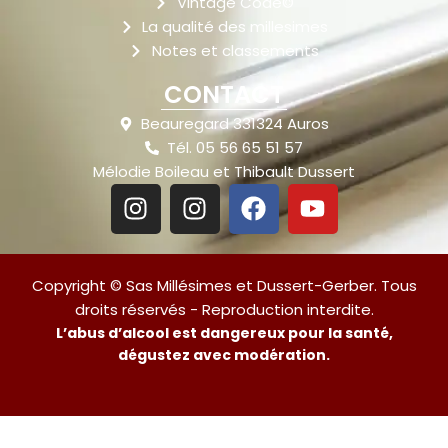
Vintage Code©
La qualité des millesimes
Notes et classements
CONTACT
Beauregard 331324 Auros
Tél. 05 56 65 51 57
Mélodie Boileau et Thibault Dussert
Copyright © Sas Millésimes et Dussert-Gerber. Tous
droits réservés - Reproduction interdite.
L’abus d’alcool est dangereux pour la santé,
dégustez avec modération.